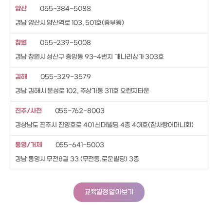
양산
055-384-5088
경남 양산시 양산역로 103, 501호(중부동)
창원
055-239-5008
경남 창원시 성산구 중앙동 93-4번지 개나리상가 303호
김해
055-329-3579
경남 김해시 분성로 102, 주상가동 311호 오렌지타운
진주/사천
055-762-8003
경상남도 진주시 진양호로 401 신대빌딩 4층 401호(참사랑어머니회)
통영/거제
055-641-5003
경남 통영시 무전8길 33 (무전동.로운빌딩) 3층
교육일정 알아보기