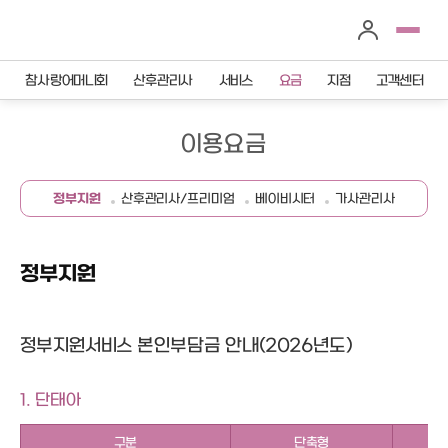
참사랑어머니회
산후관리사
서비스
요금
지점
고객센터
이용요금
정부지원
산후관리사/프리미엄
베이비시터
가사관리사
정부지원
정부지원서비스 본인부담금 안내(2026년도)
1. 단태아
구분
단축형