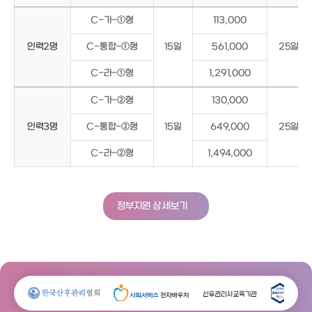
C-가-①형
113,000
인력2명
C-통합-①형
15일
561,000
25일
C-라-①형
1,291,000
C-가-②형
130,000
인력3명
C-통합-②형
15일
649,000
25일
C-라-②형
1,494,000
정부지원 상세보기