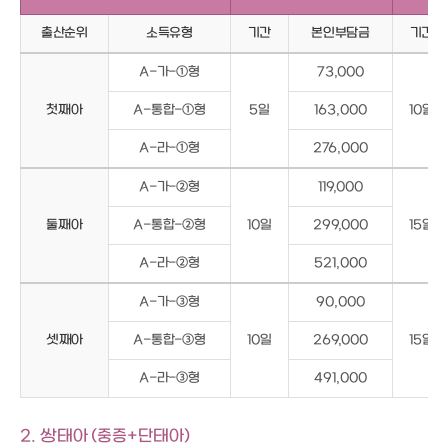
출산순위
소득유형
기간
본인부담금
기간
A-가-①형
73,000
첫째아
A-통합-①형
5일
163,000
10일
A-라-①형
276,000
A-가-②형
119,000
둘째아
A-통합-②형
10일
299,000
15일
A-라-②형
521,000
A-가-③형
90,000
셋째아
A-통합-③형
10일
269,000
15일
A-라-③형
491,000
2. 쌍태아 (중증+단태아)