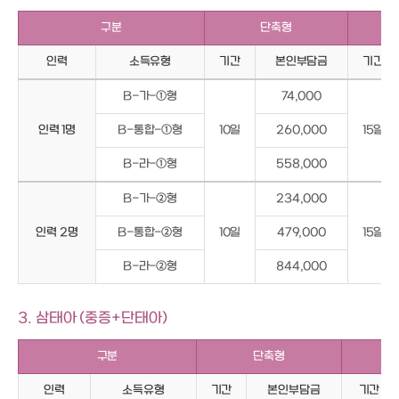
구분
단축형
인력
소득유형
기간
본인부담금
기간
B-가-①형
74,000
인력 1명
B-통합-①형
10일
260,000
15일
B-라-①형
558,000
B-가-②형
234,000
인력 2명
B-통합-②형
10일
479,000
15일
B-라-②형
844,000
3. 삼태아 (중증+단태아)
구분
단축형
인력
소득유형
기간
본인부담금
기간