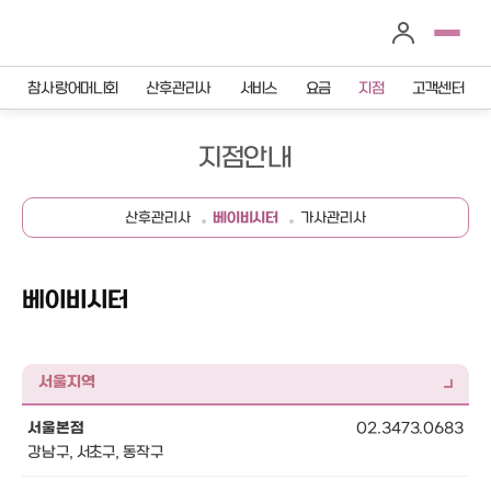
참사랑어머니회
산후관리사
서비스
요금
지점
고객센터
지점안내
산후관리사
베이비시터
가사관리사
베이비시터
서울지역
서울본점
02.3473.0683
강남구, 서초구, 동작구